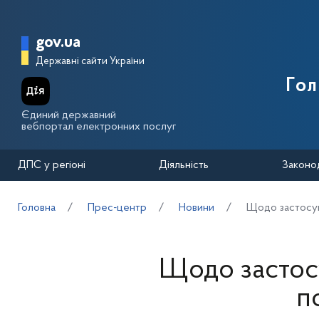
Перейти до основного вмісту
Головна сторінка Державної п
gov.ua
Державні сайти України
Го
Єдиний державний
вебпортал електронних послуг
ДПС у регіоні
Діяльність
Законо
Головна
Прес-центр
Новини
Щодо застосув
Щодо застос
п