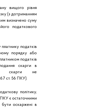
ану вищого рівня
язку (з дотриманням
ким визначено суму
 його податкового
 платнику податків
вному порядку або
 платником податків
подання скарги в
ків скарги не
.7 ст. 56 ПКУ).
одаткову політику,
56 ПКУ є остаточними
 бути оскаржені в