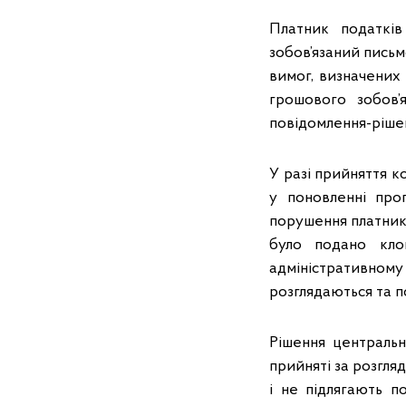
Платник податкі
зобов’язаний письм
вимог, визначених
грошового зобов’
повідомлення-рішенн
У разі прийняття 
у поновленні про
порушення платнико
було подано кло
адміністрати
розглядаються та п
Рішення центральн
прийняті за розгляд
і не підлягають 