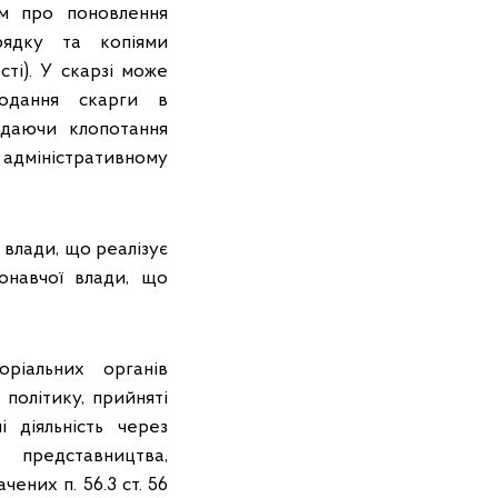
ям про поновлення
рядку та копіями
ті). У скарзі може
одання скарги в
ядаючи клопотання
адміністративному
 влади, що реалізує
онавчої влади, що
ріальних органів
політику, прийняті
 діяльність через
едставництва,
ених п. 56.3 ст. 56