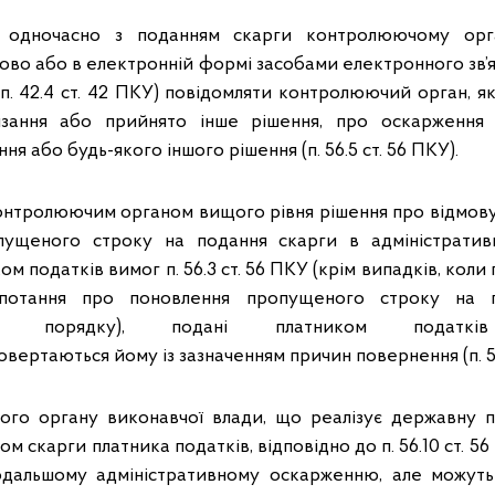
в одночасно з поданням скарги контролюючому орг
ово або в електронній формі засобами електронного зв’
 п. 42.4 ст. 42 ПКУ) повідомляти контролюючий орган, я
язання або прийнято інше рішення, про оскарження
я або будь-якого іншого рішення (п. 56.5 ст. 56 ПКУ).
контролюючим органом вищого рівня рішення про відмову
пущеного строку на подання скарги в адміністрати
м податків вимог п. 56.3 ст. 56 ПКУ (крім випадків, коли
потання про поновлення пропущеного строку на 
вному порядку), подані платником подат
овертаються йому із зазначенням причин повернення (п. 56
ого органу виконавчої влади, що реалізує державну п
ом скарги платника податків, відповідно до п. 56.10 ст. 
подальшому адміністративному оскарженню, але можуть