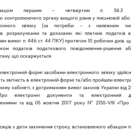
бзацом першим – четвертим п. 56.3
до контролюючого органу вищого рівня у письмовій або
ронного зв’язку (за потреби – з належним чин
в, розрахунками та доказами, які платник податків 
ям вимог п. 44.6 ст. 44 ПКУ) протягом 10 робочих днів, 
ком податків податкового повідомлення-рішення а
ану, що оскаржується.
електронній формі засобами електронного зв’язку здійс
ють звітність в електронній формі та/або пройшли елект
ому кабінеті, з дотриманням вимог законів України від 
 електронні документи та електронний док
еннями та від 05 жовтня 2017 року № 2155-VIII «Про 
яців з дати закінчення строку, встановленого абзацом пе