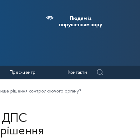
Людям із
порушенням зору
Прес-центр
Контакти
о інше рішення контролюючого органу?
у ДПС
 рішення