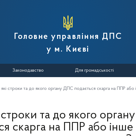
вної податкової служби України
Головне управління ДПС
у м. Києві
Законодавство
Для громадськості
 які строки та до якого органу ДПС подається скарга на ППР аб
і строки та до якого орган
ся скарга на ППР або інше