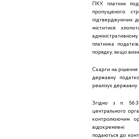
ПКУ, платник под
пропущеного стр
підтверджуючих до
міститися клоп
адміністративном
платника податкі
порядку, якщо виз
Скарги на рішення 
державну податко
реалізує державну 
Згідно з п. 56.
центрального орга
контролюючим орг
відокремлені
подаються до контр