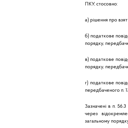
ПКУ, стосовно:
а) рішення про взя
б) податкове повід
порядку, передбачено
в) податкове повід
порядку, передбачено
г) податкове повід
передбаченого п. 13
Зазначені в п. 56.3
через відокремле
загальному порядк