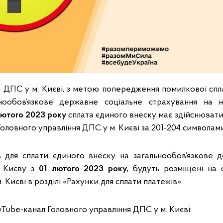
я ДПС у м. Києві, з метою попередження помилкової спл
нообов’язкове державне соціальне страхування на н
лютого 2023 року
сплата єдиного внеску має здійснювати
я Головного управління ДПС у м. Києві за 201-204 символами
в для сплати єдиного внеску на загальнообов’язкове 
. Києву з
01 лютого 2023 року,
будуть розміщені на с
 Києві в розділі «Рахунки для сплати платежів».
Tube-канал Головного управління ДПС у м. Києві: