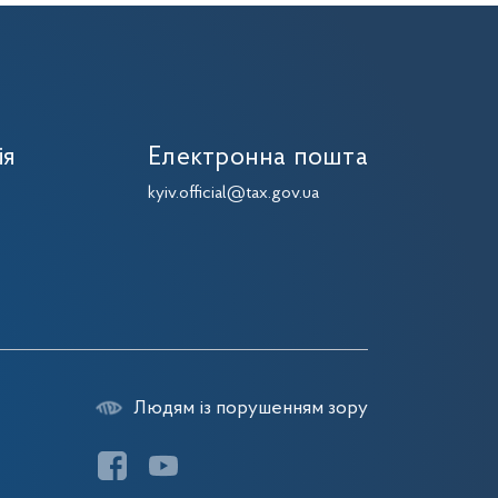
ія
Електронна пошта
kyiv.official@tax.gov.ua
Людям із порушенням зору