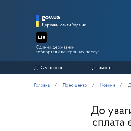
Перейти до основного вмісту
Головна сторінка Держа
gov.ua
Державні сайти України
Єдиний державний
вебпортал електронних послуг
ДПС у регіоні
Діяльність
Головна
Прес-центр
Новини
Д
До уваг
сплата 