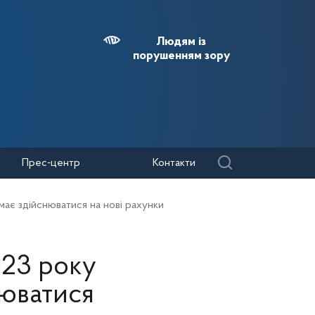
Людям із
порушенням зору
Прес-центр
Контакти
має здійснюватися на нові рахунки
023 року
нюватися