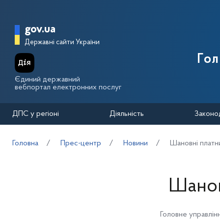
Перейти до основного вмісту
Головна сторінка Державної п
gov.ua
Державні сайти України
Го
Єдиний державний
вебпортал електронних послуг
ДПС у регіоні
Діяльність
Законо
Головна
Прес-центр
Новини
Шановні платни
Шанов
Головне управлінн