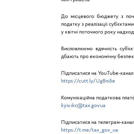
До місцевого бюджету з поч
податку з реалізації суб’єкта
у квітні поточного року надхо
Висловлюємо вдячність суб’є
дбають про економічну безпек
Підписатися на YouTube-канал 
https://cutt.ly/UgBni5e
Комунікаційна податкова платф
kyiv.ikc@tax.gov.ua
Підписатися на телеграм-кана
https://t.me/tax_gov_ua