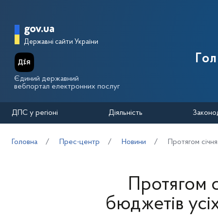
Перейти до основного вмісту
Головна сторінка Державної п
gov.ua
Державні сайти України
Го
Єдиний державний
вебпортал електронних послуг
ДПС у регіоні
Діяльність
Законо
Головна
Прес-центр
Новини
Протягом січня
Протягом с
бюджетів усіх