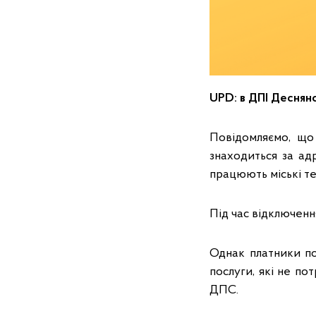
UPD: в ДПІ Деснян
Повідомляємо, що
знаходиться за ад
працюють міські т
Під час відключенн
Однак платники под
послуги, які не п
ДПС.