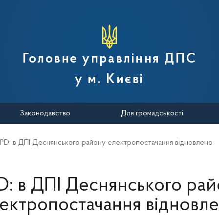
вної податкової служби України
Головне управління ДПС
у м. Києві
Законодавство
Для громадськості
PD: в ДПІ Деснянського району електропостачання відновлено
: в ДПІ Деснянського ра
ектропостачання відновл