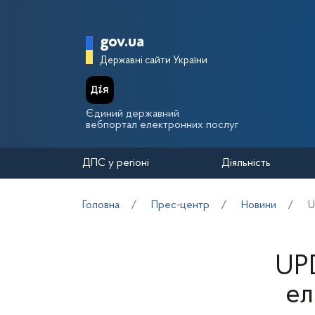
Перейти до основного вмісту
Головна сторінка Держа
gov.ua
Державні сайти України
Єдиний державний
вебпортал електронних послуг
ДПС у регіоні
Діяльність
Головна
Прес-центр
Новини
U
UPD
ел