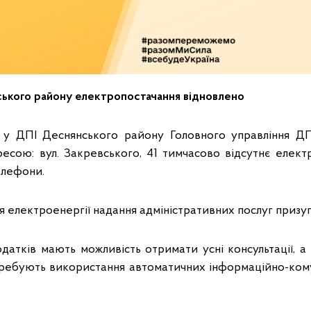
ського району електропостачання відновлено
 у ДПІ Деснянського району Головного управління Д
ресою: вул. Закревського, 41 тимчасово відсутнє елект
елефони.
я електроенергії надання адміністративних послуг призуп
атків мають можливість отримати усні консультації, а 
отребують використання автоматичних інформаційно-ком