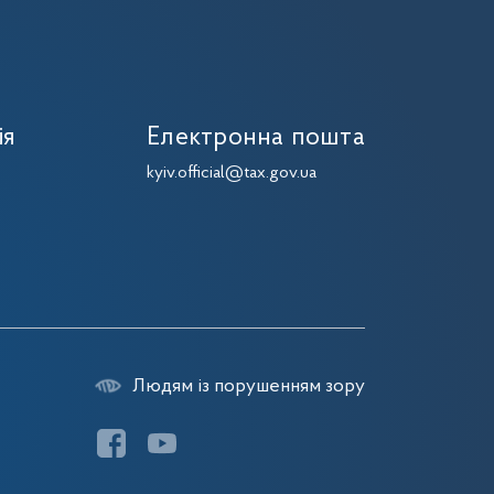
ія
Електронна пошта
kyiv.official@tax.gov.ua
Людям із порушенням зору