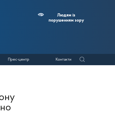
Людям із
порушенням зору
Прес-центр
Контакти
йону
ено