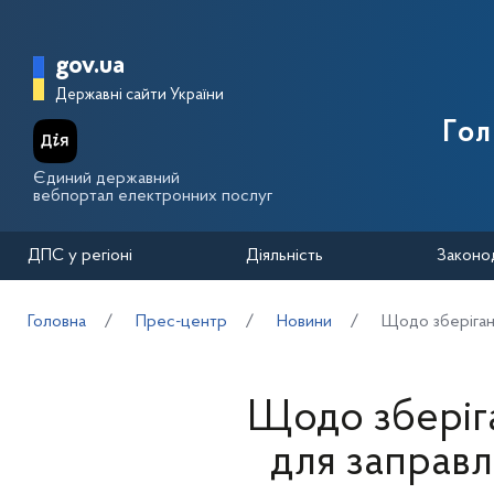
Перейти до основного вмісту
Головна сторінка Державної п
gov.ua
Державні сайти України
Го
Єдиний державний
вебпортал електронних послуг
ДПС у регіоні
Діяльність
Законо
Головна
Прес-центр
Новини
Щодо зберіган
Щодо зберіг
для заправ