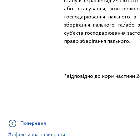
стану в Україні» від 24 лютого
або скасування, контролю
господарювання пального в 
зберігання пального та/або 
суб’єкта господарювання застос
право зберігання пального.
*відповідно до норм частини 2
Попередня
#ефективна_співпраця