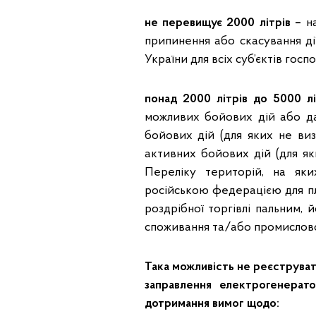
не перевищує 2000 літрів
–
на
припинення або скасування дії
України для всіх суб’єктів гос
понад 2000 літрів до 5000 лі
можливих бойових дій або д
бойових дій (для яких не ви
активних бойових дій (для я
Переліку територій, на яки
російською федерацією для пла
роздрібної торгівлі пальним, 
споживання та/або промислов
Така можливість не реєструват
заправлення електрогенерат
дотримання вимог щодо: