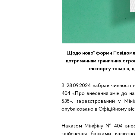
Щодо нової форми Повідомле
дотриманням граничних строкі
експорту товарів, 
З 28.09.2024 набрав чинності 
404 «Про внесення змін до на
535», зареєстрований у Міні
опубліковано в Офіційному вісн
Наказом Мінфіну № 404 внес
здійснення банками валютно