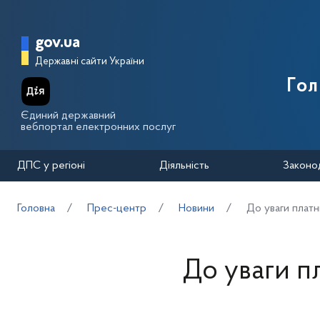
Перейти до основного вмісту
Головна сторінка Державної п
gov.ua
Державні сайти України
Го
Єдиний державний
вебпортал електронних послуг
ДПС у регіоні
Діяльність
Законо
Головна
Прес-центр
Новини
До уваги платн
До уваги п