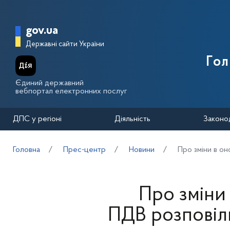
Перейти до основного вмісту
Головна сторінка Державної п
gov.ua
Державні сайти України
Го
Єдиний державний
вебпортал електронних послуг
ДПС у регіоні
Діяльність
Законо
Головна
Прес-центр
Новини
Про зміни в он
Про зміни 
ПДВ розповіли