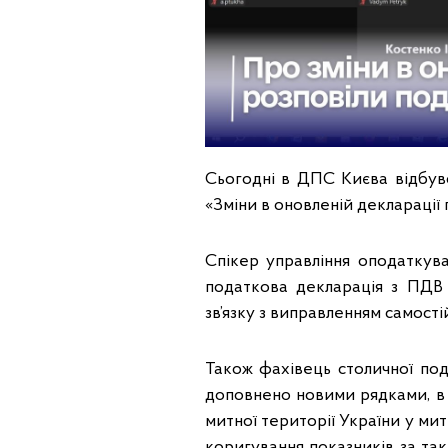
Сьогодні в ДПС Києва відбувс
«Зміни в оновленій декларації
Спікер управління оподаткув
податкова декларація з ПДВ
зв’язку з виправленням самос
Також фахівець столичної по
доповнено новими рядками, в 
митної території України у ми
коригування показників за та