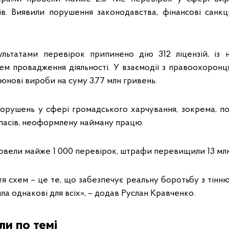
. Виявили порушення законодавства, фінансові санкці
ультатами перевірок припинено дію 312 ліцензій, із
цем провадження діяльності. У взаємодії з правоохорон
юнові вироби на суму 3,77 млн гривень.
орушень у сфері громадського харчування, зокрема, по
апасів, неоформлену найману працю.
овели майже 1 000 перевірок, штрафи перевищили 13 млн
я схем – це те, що забезпечує реальну боротьбу з тінню
ла однакові для всіх», – додав Руслан Кравченко.
и по темі