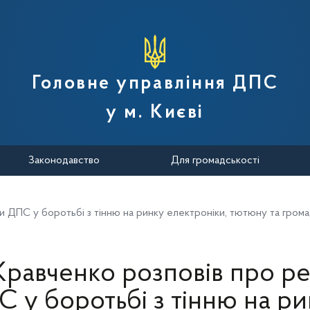
вної податкової служби України
Головне управління ДПС
у м. Києві
Законодавство
Для громадськості
и ДПС у боротьбі з тінню на ринку електроніки, тютюну та гром
Кравченко розповів про ре
 у боротьбі з тінню на р