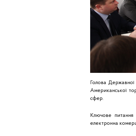
Голова Державної 
Американської торг
сфер.
Ключове питання 
електронна комерці