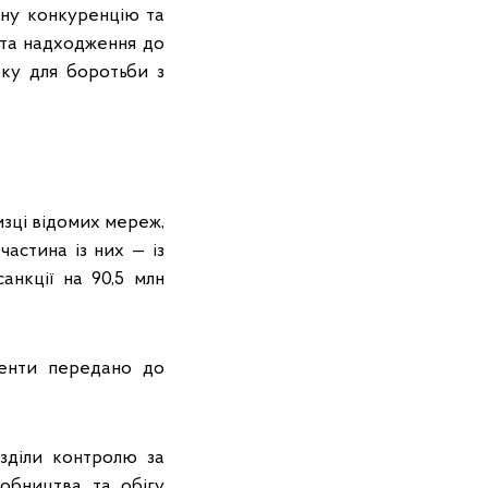
сну конкуренцію та
 та надходження до
ку для боротьби з
зці відомих мереж,
астина із них — із
анкції на 90,5 млн
менти передано до
зділи контролю за
обництва та обігу