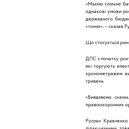
«Маємо спільне ба
однакові умови ро
державного бюдже
«тінню», – сказав 
Що стосується рин
ДПС з початку рок
які торгують елек
хронометражем вит
гривень.
«Виявляємо схеми
правоохоронних ор
Руслан Кравченко
підакцизними тов