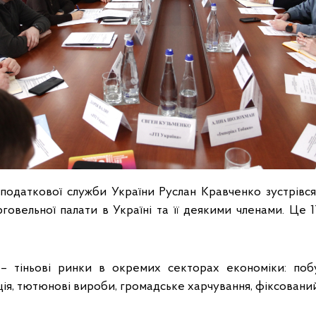
податкової служби України Руслан Кравченко зустрівс
овельної палати в Україні та її деякими членами. Це 1
– тіньові ринки в окремих секторах економіки: побу
я, тютюнові вироби, громадське харчування, фіксований