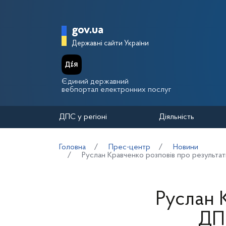
Перейти до основного вмісту
Головна сторінка Держа
gov.ua
Державні сайти України
Єдиний державний
вебпортал електронних послуг
ДПС у регіоні
Діяльність
Головна
Прес-центр
Новини
Руслан Кравченко розповів про результат
Руслан 
ДПС