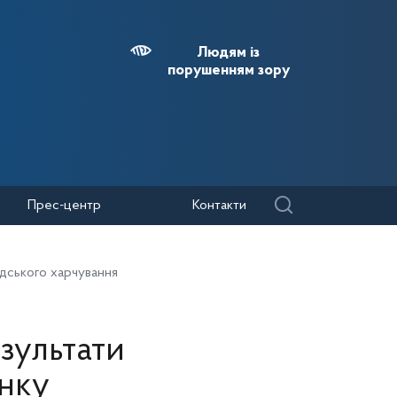
Людям із
порушенням зору
Прес-центр
Контакти
адського харчування
зультати
инку