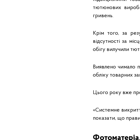
тютюнових виробів
гривень.
Крім того, за рез
відсутності за міс
обігу вилучили тют
Виявлено чимало п
обліку товарних з
Цього року вже пр
«Системне викритт
показати, що прави
Фотоматеріал