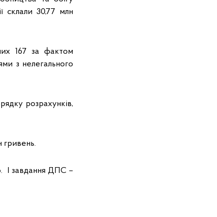
ї склали 30,77 млн
 них 167 за фактом
цями з нелегального
рядку розрахунків,
 гривень.
. І завдання ДПС –