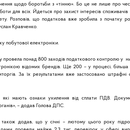
чення щодо боротьби з «тінню». Бо це не лише про че
боти для всіх. Йдеться про захист інтересів споживачів
ту. Розповів, що податкова вже зробила з початку ро
Руслан Кравченко.
ку побутової електроніки.
у провела понад 800 заходів податкового контролю у ни
тронікою відомих брендів. Ще 200 – у процесі, більша ч
оргів. За їх результатами вже застосовано штрафні с
, які мають ознаки ухилення від сплати ПДВ. Доку
ганів», – додав Голова ДПС.
 також додав, що у січні – лютому цього року підро
арами провели майже 2,3 тис. перевірок у сфері вир