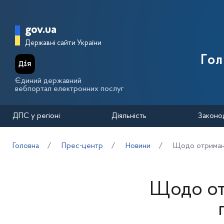
Перейти до основного вмісту
Головна сторінка Державної п
gov.ua
Державні сайти України
Го
Єдиний державний
вебпортал електронних послуг
ДПС у регіоні
Діяльність
Законо
Головна
Прес-центр
Новини
Щодо отриманн
Щодо от