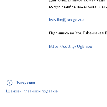
Для оперативної комунікації
комунікаційна податкова плат
kyiv.ikc@tax.gov.ua
Підпишись на YouTube-канал 
https://cutt.ly/UgBni5e
Попередня
Шановні платники податків!