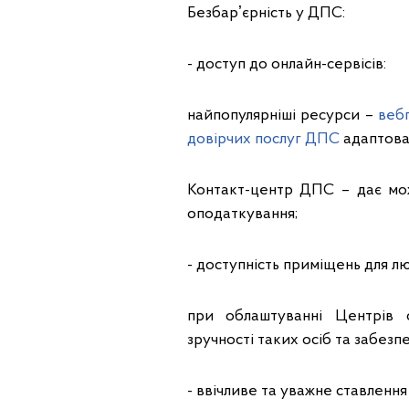
Безбарʼєрність у ДПС:
- доступ до онлайн-сервісів:
найпопулярніші ресурси –
веб
довірчих послуг ДПС
адаптован
Контакт-центр ДПС – дає мож
оподаткування;
- доступність приміщень для л
при облаштуванні Центрів о
зручності таких осіб та забезп
- ввічливе та уважне ставлення