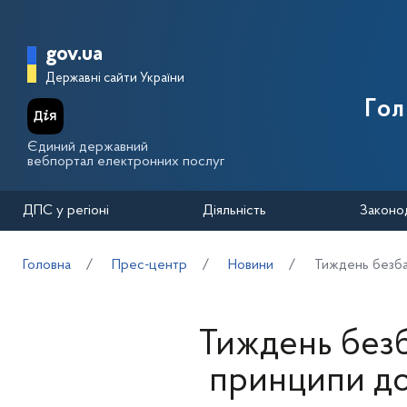
Перейти до основного вмісту
Головна сторінка Державної п
gov.ua
Державні сайти України
Го
Єдиний державний
вебпортал електронних послуг
ДПС у регіоні
Діяльність
Законо
Головна
Прес-центр
Новини
Тиждень безбар
Тиждень безб
принципи дос