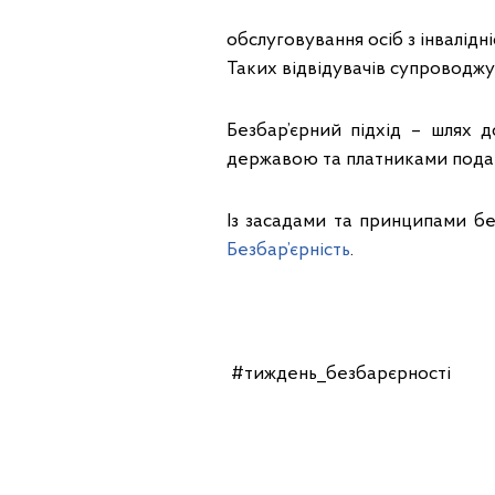
обслуговування осіб з інвалід
Таких відвідувачів супроводж
Безбар’єрний підхід – шлях д
державою та платниками подат
Із засадами та принципами бе
Безбар’єрність
.
#тиждень_безбарєрності