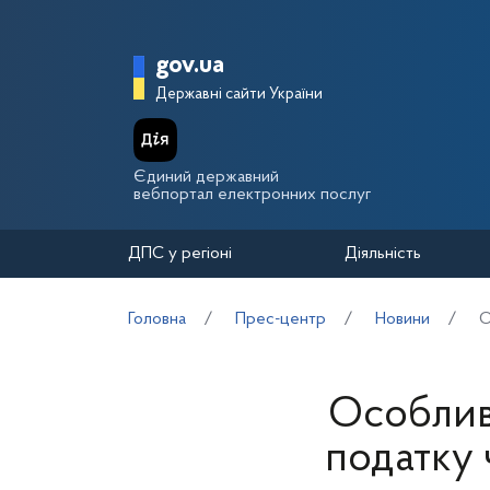
Перейти до основного вмісту
Головна сторінка Держа
gov.ua
Державні сайти України
Єдиний державний
вебпортал електронних послуг
ДПС у регіоні
Діяльність
Головна
Прес-центр
Новини
О
Особлив
податку 