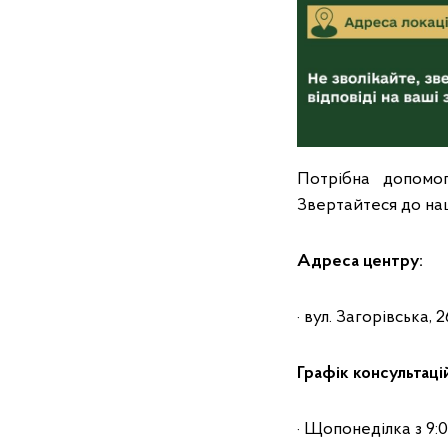
Потрібна допомог
Звертайтеся до на
Адреса центру:
· вул. Загорівська,
Графік консультаці
· Щопонеділка з 9:0