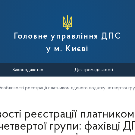
вної податкової служби України
Головне управління ДПС
у м. Києві
Законодавство
Для громадськості
собливості реєстрації платником єдиного податку четвертої гру
ості реєстрації платником
четвертої групи: фахівці 