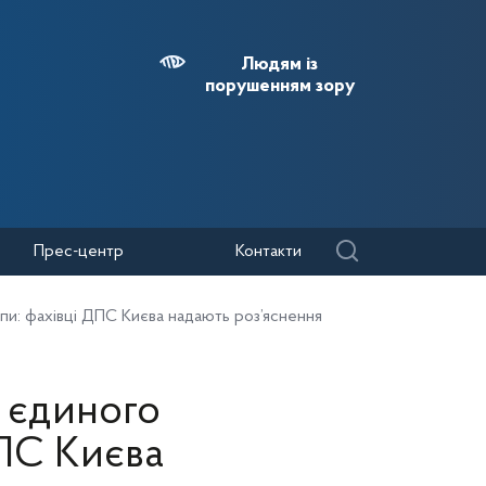
Людям із
порушенням зору
Прес-центр
Контакти
пи: фахівці ДПС Києва надають роз’яснення
 єдиного
ДПС Києва