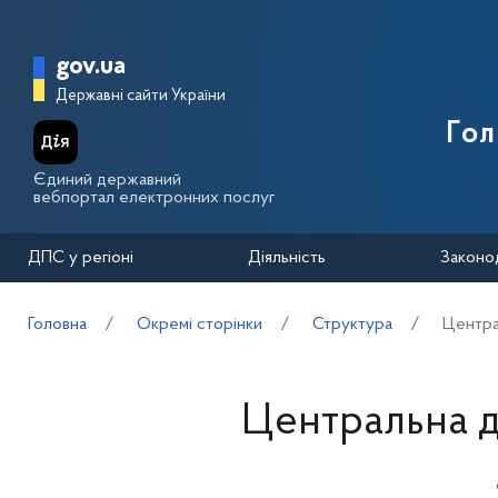
Перейти до основного вмісту
Головна сторінка Державної п
gov.ua
Державні сайти України
Го
Єдиний державний
вебпортал електронних послуг
ДПС у регіоні
Діяльність
Законо
Головна
Окремі сторінки
Структура
Центра
Центральна д