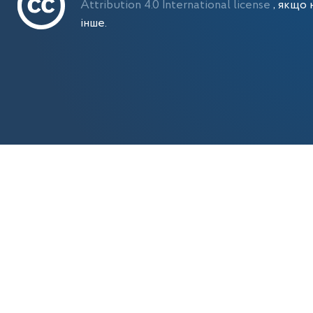
Attribution 4.0 International license
, якщо 
інше.