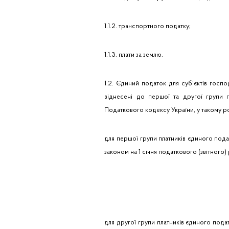
1.1.2. транспортного податку;
1.1.3. плати за землю.
1.2. Єдиний податок для суб'єктів госпо
віднесені до першої та другої групи п
Податкового кодексу України, у такому ро
для першої групи платників єдиного пода
законом на 1 січня податкового (звітного)
для другої групи платників єдиного податк