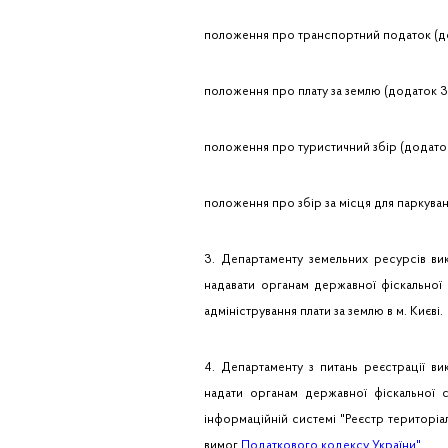
положення про транспортний податок (до
положення про плату за землю (додаток 3
положення про туристичний збір (додаток
положення про збір за місця для паркуван
3. Департаменту земельних ресурсів вик
надавати органам державної фіскальної 
адміністрування плати за землю в м. Києві.
4. Департаменту з питань реєстрації вик
надати органам державної фіскальної с
інформаційній системі "Реєстр територіал
вимог
Податкового кодексу України"
.