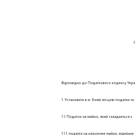
О
Відповідно до Податкового кодексу Украї
1. Установити в м. Києві місцеві податки та
1.1. Податок на майно, який складається з:
1.1.1. податку на нерухоме майно, відмінне