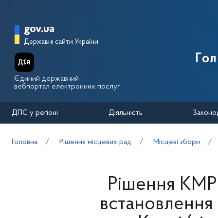
Перейти до основного вмісту
Головна сторінка Державної п
gov.ua
Державні сайти України
Го
Єдиний державний
вебпортал електронних послуг
ДПС у регіоні
Діяльність
Законо
Головна
Рішення місцевих рад
Місцеві збори
Рішення КМР 
встановлення м