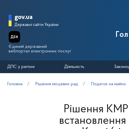
Перейти до основного вмісту
Головна сторінка Державної п
gov.ua
Державні сайти України
Го
Єдиний державний
вебпортал електронних послуг
ДПС у регіоні
Діяльність
Законо
Головна
Рішення місцевих рад
Податок на майно
Рішення КМР 
встановлення м