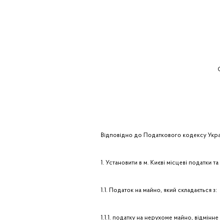
О
Відповідно до Податкового кодексу Украї
1. Установити в м. Києві місцеві податки та
1.1. Податок на майно, який складається з:
1.1.1. податку на нерухоме майно, відмінне