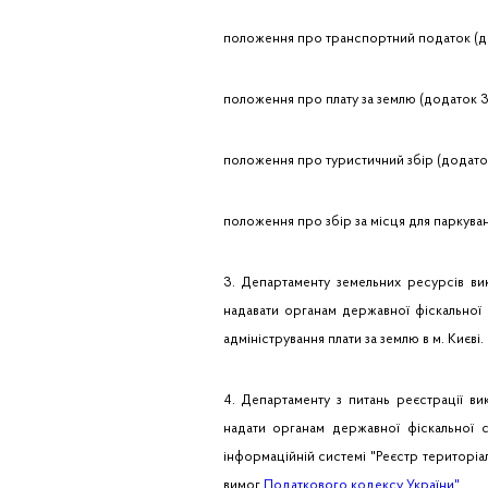
положення про транспортний податок (до
положення про плату за землю (додаток 3
положення про туристичний збір (додаток
положення про збір за місця для паркуван
3. Департаменту земельних ресурсів вик
надавати органам державної фіскальної 
адміністрування плати за землю в м. Києві.
4. Департаменту з питань реєстрації вик
надати органам державної фіскальної с
інформаційній системі "Реєстр територіал
вимог
Податкового кодексу України"
.