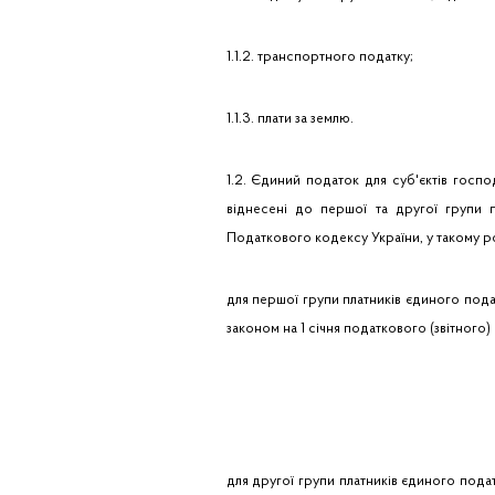
1.1.2. транспортного податку;
1.1.3. плати за землю.
1.2. Єдиний податок для суб'єктів госпо
віднесені до першої та другої групи п
Податкового кодексу України, у такому ро
для першої групи платників єдиного пода
законом на 1 січня податкового (звітного)
для другої групи платників єдиного податк