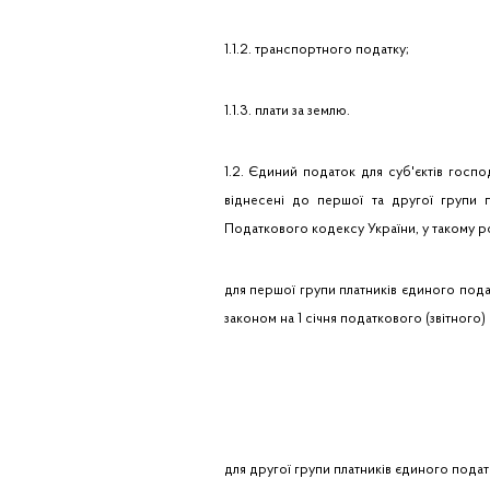
1.1.2. транспортного податку;
1.1.3. плати за землю.
1.2. Єдиний податок для суб'єктів госпо
віднесені до першої та другої групи п
Податкового кодексу України, у такому ро
для першої групи платників єдиного пода
законом на 1 січня податкового (звітного)
для другої групи платників єдиного податк