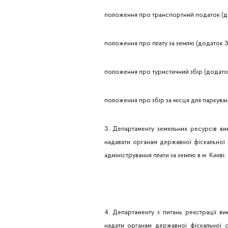
положення про транспортний податок (до
положення про плату за землю (додаток 3
положення про туристичний збір (додаток
положення про збір за місця для паркуван
3. Департаменту земельних ресурсів вик
надавати органам державної фіскальної 
адміністрування плати за землю в м. Києві.
4. Департаменту з питань реєстрації вик
надати органам державної фіскальної с