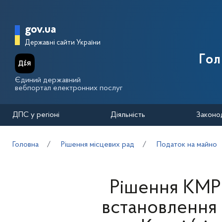
Перейти до основного вмісту
Головна сторінка Державної п
gov.ua
Державні сайти України
Го
Єдиний державний
вебпортал електронних послуг
ДПС у регіоні
Діяльність
Законо
Головна
Рішення місцевих рад
Податок на майно
Рішення КМР 
встановлення м