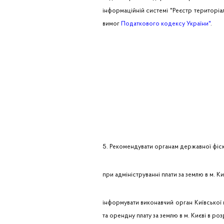
інформаційній системі "Реєстр територіал
вимог
Податкового кодексу України"
.
5. Рекомендувати органам державної фіск
при адмініструванні плати за землю в м. К
інформувати виконавчий орган Київської 
та орендну плату за землю в м. Києві в роз