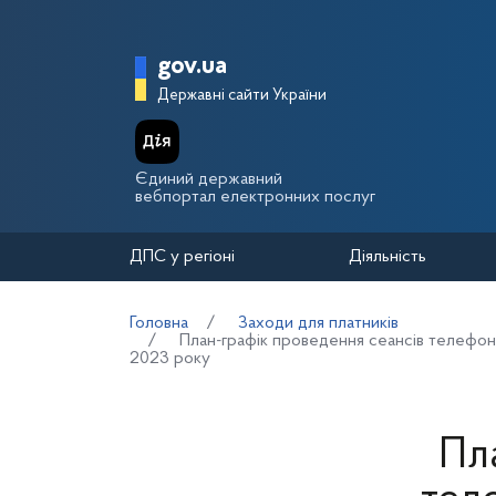
Перейти до основного вмісту
Головна сторінка Держа
gov.ua
Державні сайти України
Єдиний державний
вебпортал електронних послуг
ДПС у регіоні
Діяльність
Головна
Заходи для платників
План-графік проведення сеансів телефонно
2023 року
Пл