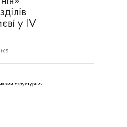
нія»
зділів
єві у ІV
1:05
никами структурних