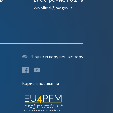
ія
Електронна пошта
kyiv.official@tax.gov.ua
Людям із порушенням зору
Корисні посилання
Програма Європейського Союзу (ЄС)
з підтримки управління
державними фінансами в Україні