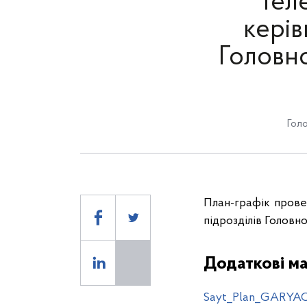
тел
керів
Головно
Голо
План-графік прове
підрозділів Головн
Додаткові ма
Sayt_Plan_GARYAC