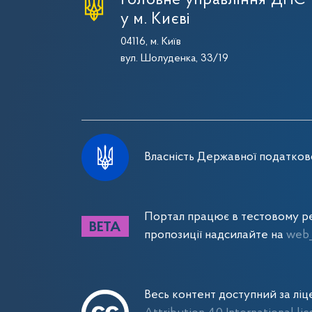
Головне управління ДПС
у м. Києві
04116, м. Київ
вул. Шолуденка, 33/19
Власність Державної податково
Портал працює в тестовому ре
пропозиції надсилайте на
web_
Весь контент доступний за лі