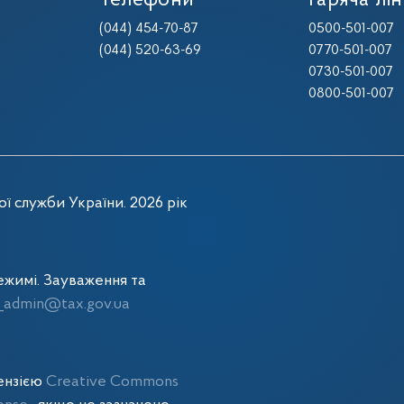
Телефони
Гаряча лін
(044) 454-70-87
0500-501-007
(044) 520-63-69
0770-501-007
0730-501-007
0800-501-007
ї служби України. 2026 рік
жимі. Зауваження та
admin@tax.gov.ua
цензією
Creative Commons