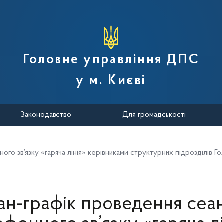
вної податкової служби України
Головне управління ДПС
у м. Києві
Законодавство
Для громадськості
го зв’язку «гаряча лінія» керівниками структурних підрозділів Го
ан-графік проведення сеан