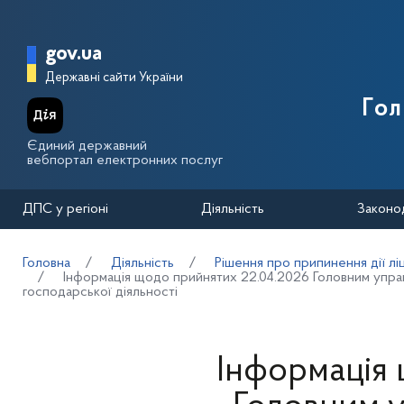
Перейти до основного вмісту
Головна сторінка Державної п
gov.ua
Державні сайти України
Го
Єдиний державний
вебпортал електронних послуг
ДПС у регіоні
Діяльність
Законо
Головна
Діяльність
Рішення про припинення дії лі
Інформація щодо прийнятих 22.04.2026 Головним управл
господарської діяльності
Інформація 