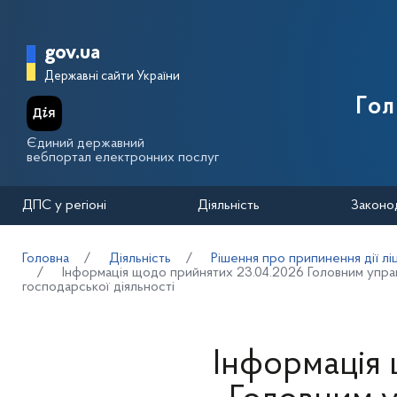
Перейти до основного вмісту
Головна сторінка Державної п
gov.ua
Державні сайти України
Го
Єдиний державний
вебпортал електронних послуг
ДПС у регіоні
Діяльність
Законо
Головна
Діяльність
Рішення про припинення дії лі
Інформація щодо прийнятих 23.04.2026 Головним управл
господарської діяльності
Інформація 