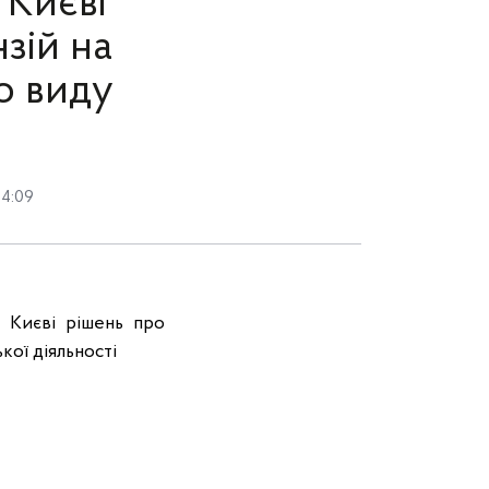
 Києві
зій на
о виду
14:09
 Києві рішень про
кої діяльності