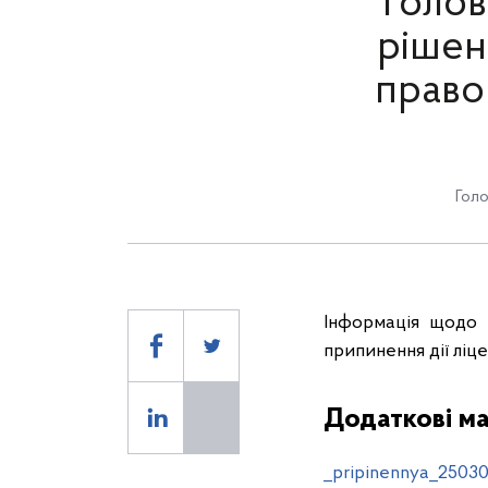
Голов
рішен
право
Голо
Інформація щодо 
припинення дії ліц
Додаткові ма
_pripinennya_25030