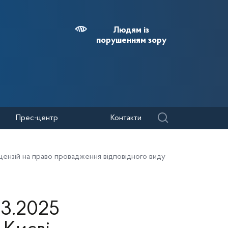
Людям із
порушенням зору
Прес-центр
Контакти
цензій на право провадження відповідного виду
03.2025