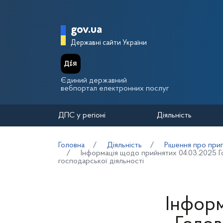
Перейти до основного вмісту
Головна сторінка Держа
gov.ua
Державні сайти України
Єдиний державний
вебпортал електронних послуг
ДПС у регіоні
Діяльність
Головна
Діяльність
Рішення про прип
Інформація щодо прийнятих 04.03.2025 Го
господарської діяльності
Інформ