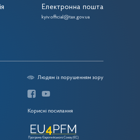
ія
Електронна пошта
kyiv.official@tax.gov.ua
Людям із порушенням зору
Корисні посилання
Програма Європейського Союзу (ЄС)