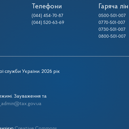
Телефони
Гаряча лін
(044) 454-70-87
0500-501-007
(044) 520-63-69
0770-501-007
0730-501-007
0800-501-007
ї служби України. 2026 рік
жимі. Зауваження та
admin@tax.gov.ua
цензією
Creative Commons