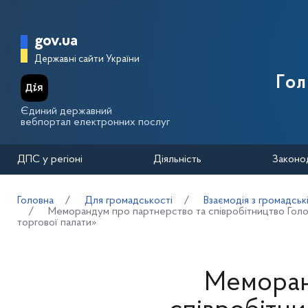
Перейти до основного вмісту
Головна сторінка Державної п
gov.ua
Державні сайти України
Го
Єдиний державний
вебпортал електронних послуг
ДПС у регіоні
Діяльність
Законо
Головна
Для громадськості
Взаємодія з громадськ
Меморандум про партнерство та співробітництво Голов
торгової палати»
Меморан