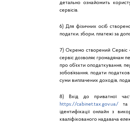
детально ознайомить корист
сервісів.
6) Для фізичних осіб створе
податки, збори, платежі за до
7) Окремо створений Сервіс 
сервіс дозволяє громадянам пе
про об’єкти оподаткування, п
зобов’язання, подати податко
суми виплачених доходів, пода
8) Вхід до приватної час
https://cabinet.tax.gov.ua/
та 
ідентифікації онлайн з вико
кваліфікованого надавача елек