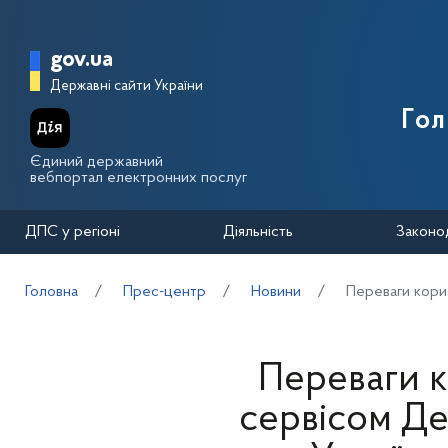
Перейти до основного вмісту
Головна сторінка Державної п
gov.ua
Державні сайти України
Го
Єдиний державний
вебпортал електронних послуг
ДПС у регіоні
Діяльність
Законо
Головна
Прес-центр
Новини
Переваги кори
Переваги 
сервісом Де