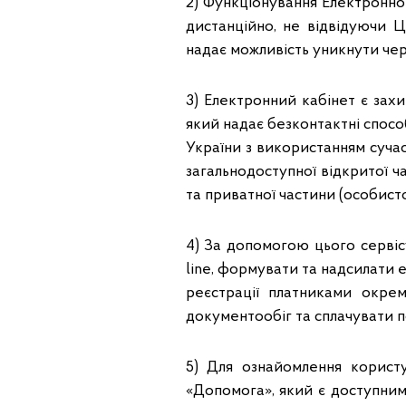
2) Функціонування Електронно
дистанційно, не відвідуючи 
надає можливість уникнути че
3) Електронний кабінет є зах
який надає безконтактні спосо
України з використанням сучас
загальнодоступної відкритої ча
та приватної частини (особисто
4) За допомогою цього серві
line, формувати та надсилати 
реєстрації платниками окреми
документообіг та сплачувати 
5) Для ознайомлення корист
«Допомога», який є доступним 