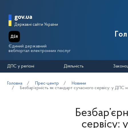
Перейти до основного вмісту
Головна сторінка Державної п
gov.ua
Державні сайти України
Го
Єдиний державний
вебпортал електронних послуг
ДПС у регіоні
Діяльність
Законо
Головна
Прес-центр
Новини
Безбар’єрність як стандарт сучасного сервісу: у ДПС 
Безбар’єрн
сервісу: