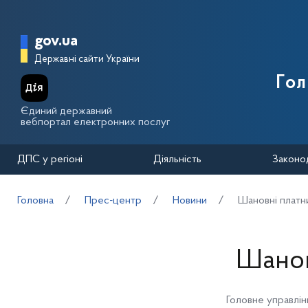
Перейти до основного вмісту
Головна сторінка Державної п
gov.ua
Державні сайти України
Го
Єдиний державний
вебпортал електронних послуг
ДПС у регіоні
Діяльність
Законо
Головна
Прес-центр
Новини
Шановні платни
Шанов
Головне управлін