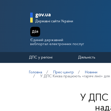
Перейти до основного вмісту
Головна сторінка Держа
gov.ua
Державні сайти України
Єдиний державний
вебпортал електронних послуг
ДПС у регіоні
Діяльність
Головна
Прес-центр
Новини
У ДПС Києва працюють «гарячі лінії» для
У ДПС 
над