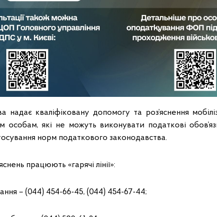
а надає кваліфіковану допомогу та роз’яснення мобіл
им особам, які не можуть виконувати податкові обов’язк
стосування норм податкового законодавства.
снень працюють «гарячі лінії»:
ння – (044) 454-66-45, (044) 454-67-44;