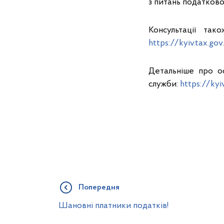
з питань податковог
Консультації та
https://kyiv.tax.go
Детальніше про о
служби:
https://ky
Попередня
Шановні платники податків!