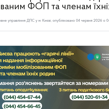
ованим ФОП та членам їхн
овне управління ДПС у м. Києві
,
опубліковано 04 червня 2026 о 0