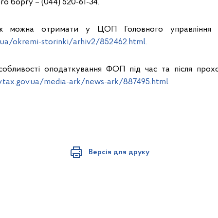
о боргу – (044) 520-61-34.
кож можна отримати у ЦОП Головного управління
v.ua/okremi-storinki/arhiv2/852462.html
.
собливості оподаткування ФОП під час та після прохо
iv.tax.gov.ua/media-ark/news-ark/887495.html
Версія для друку