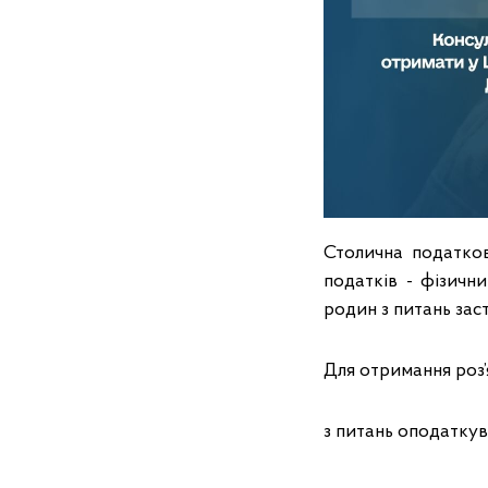
Столична податков
податків - фізичн
родин з питань за
Для отримання роз’я
з питань оподаткува