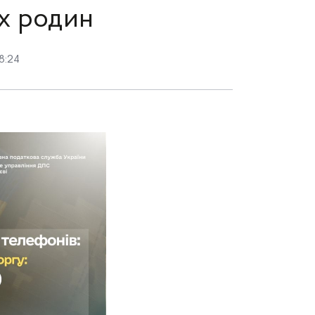
іх родин
8:24