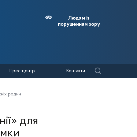
Людям із
порушенням зору
Прес-центр
Контакти
їхніх родин
ії» для
имки