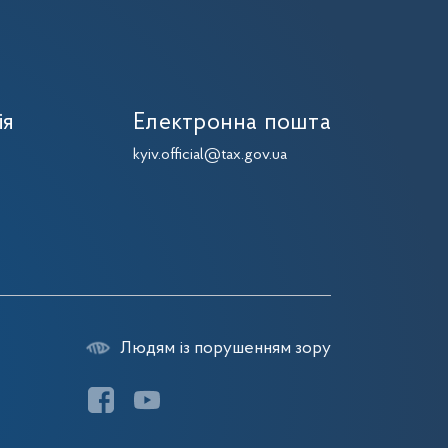
ія
Електронна пошта
kyiv.official@tax.gov.ua
Людям із порушенням зору