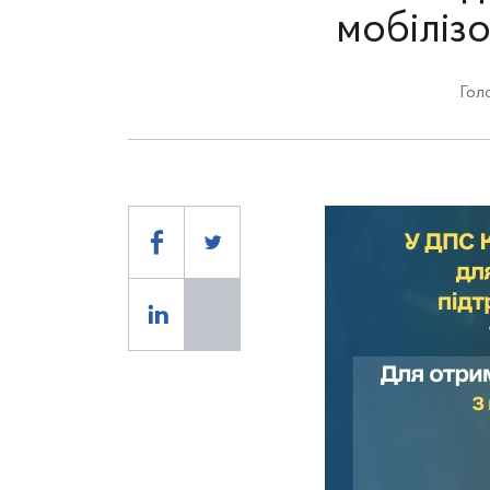
мобіліз
Гол