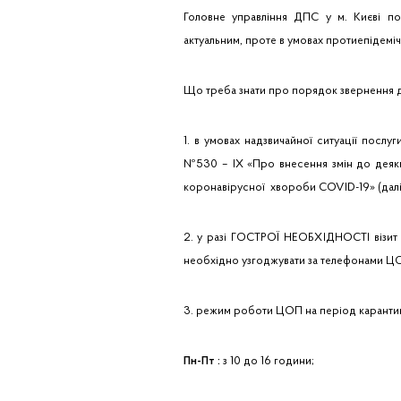
Головне управління ДПС у м. Києві пов
актуальним, проте в умовах протиепідемі
Що треба знати про порядок звернення д
1. в умовах надзвичайної ситуації посл
№530 – IX «Про внесення змін до деяки
коронавірусної хвороби COVID-19» (далі
2. у разі ГОСТРОЇ НЕОБХІДНОСТІ візит 
необхідно узгоджувати за телефонами ЦОП,
3. режим роботи ЦОП на період каранти
Пн-Пт :
з 10 до 16 години;