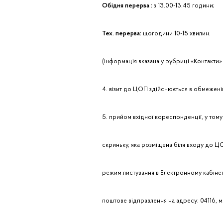
Об
ідня перерва
:
з 13.00-13.45 години;
Тех.
п
ерерва
:
щогодини 10-15 хвилин.
(інформація вказана у рубриці «Контакти» 
4. візит до ЦОП здійснюється в обмеженій 
5. прийом вхідної кореспонденції, у тому
скриньку, яка розміщена біля входу до Ц
режим листування в Електронному кабінеті
поштове відправлення на адресу: 04116, м