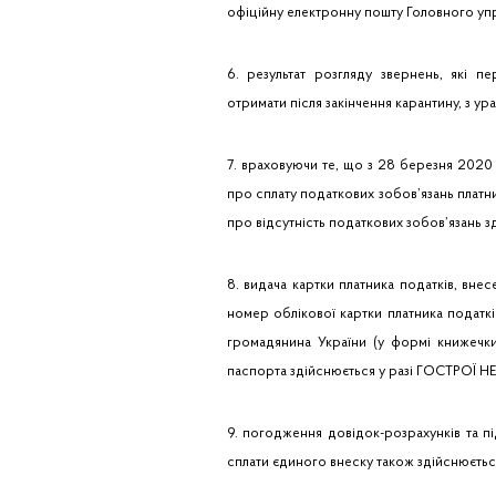
офіційну електронну пошту Головного упр
6. результат розгляду звернень, які п
отримати після закінчення карантину, з 
7. враховуючи те, що з 28 березня 2020 
про сплату податкових зобов’язань платн
про відсутність податкових зобов’язань 
8. видача картки платника податків, вн
номер облікової картки платника податк
громадянина України (у формі книжечки
паспорта здійснюється у разі ГОСТРОЇ 
9. погодження довідок-розрахунків та п
сплати єдиного внеску також здійснюєтьс