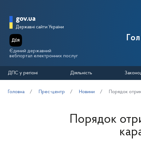
Перейти до основного вмісту
Головна сторінка Державної п
gov.ua
Державні сайти України
Го
Єдиний державний
вебпортал електронних послуг
ДПС у регіоні
Діяльність
Законо
Головна
Прес-центр
Новини
Порядок отрим
Порядок отри
кар