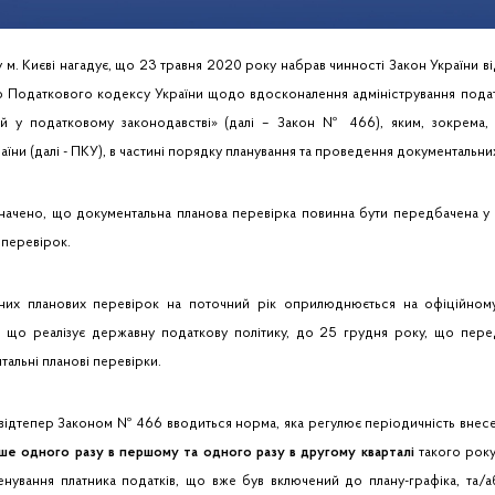
 м. Києві нагадує, що 23 травня 2020 року набрав чинності Закон України в
о Податкового кодексу України щодо вдосконалення адміністрування податкі
ей у податковому законодавстві» (далі – Закон № 466), яким, зокрема, 
їни (далі - ПКУ), в частині порядку планування та проведення документальни
визначено, що документальна планова перевірка повинна бути передбачена у
 перевірок.
ьних планових перевірок на поточний рік оприлюднюється на офіційному
, що реалізує державну податкову політику, до 25 грудня року, що пере
тальні планові перевірки.
 відтепер Законом № 466 вводиться норма, яка регулює періодичність внесе
іше одного разу в першому та одного разу в другому кварталі
такого року,
менування платника податків, що вже був включений до плану-графіка, та/