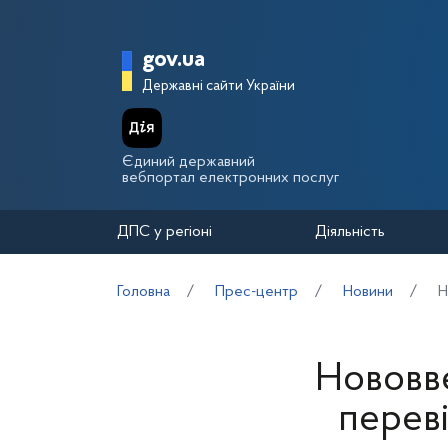
Перейти до основного вмісту
Головна сторінка Держа
gov.ua
Державні сайти України
Єдиний державний
вебпортал електронних послуг
ДПС у регіоні
Діяльність
Головна
Прес-центр
Новини
Н
Нововв
переві