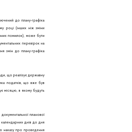
лючений до плану-графіка
му році (інших ніж зміни
чних помилок), може бути
ументальних перевірок на
ня змін до плану-графіка
ади, що реалізує державну
ика податків, що вже був
ує місяцю, в якому будуть
 документальної планової
10 календарних днів до дня
ію наказу про проведення