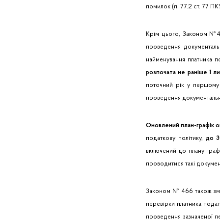
помилок (п. 77.2 ст. 77 ПК
Крім цього, Законом №46
проведення документальн
найменування платника п
розпочата не раніше 1 л
поточний рік у першому
проведення документальни
Оновлений план-графік 
податкову політику,
до 3
включений до плану-графі
проводитися такі документ
Законом № 466 також змі
перевірки платника податк
проведення зазначеної п