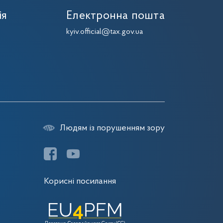
ія
Електронна пошта
kyiv.official@tax.gov.ua
Людям із порушенням зору
Корисні посилання