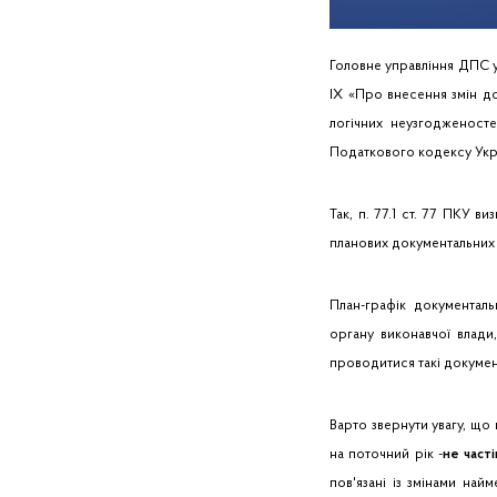
Головне управління ДПС у
ІХ «Про внесення змін д
логічних неузгодженост
Податкового кодексу Укра
Так, п. 77.1 ст. 77 ПКУ 
планових документальних
План-графік документал
органу виконавчої влади
проводитися такі докумен
Варто звернути увагу, що
на поточний рік -
не част
пов'язані із змінами най