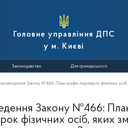
вної податкової служби України
Головне управління ДПС
у м. Києві
Законодавство
Для громадськості
ововведення Закону №466: План-графік перевірок фізичних осіб, 
едення Закону №466: План
рок фізичних осіб, яких зм