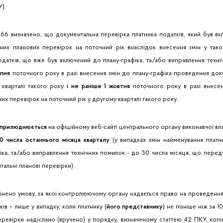
У).
6 визначено, що документальна перевірка платника податків, який був вк
их планових перевірок на поточний рік внаслідок внесення змін у тако
одатків, що вже був включений до плану-графіка, та/або виправлення техні
ипня
поточного року в разі внесення змін до плану-графіка проведення док
 кварталі такого року
і не раніше 1 жовтня
поточного року в разі внесен
х перевірок на поточний рік у другому кварталі такого року.
оприлюднюється
на офіційному веб-сайті центрального органу виконавчої вл
0 числа останнього місяця кварталу
(у випадках змін найменування платн
ка, та/або виправлення технічних помилок - до 30 числа місяця, що перед
альні планові перевірки).
нено умову, за якої контролюючому органу надається право на проведення
ів – лише у випадку, коли платнику (
його представнику
) не пізніше ніж за 
еревірки надіслано (вручено) у порядку, визначеному статтею 42 ПКУ, коп