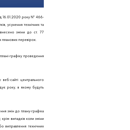
ід 16.01.2020 року № 466-
в, усунення технічних та
внесено зміни до ст. 77
х планових перевірок.
 плані-графіку проведення
 веб-сайті центрального
дує року, в якому будуть
ння змін до плану-графіка
 крім випадків коли зміни
або виправлення технічних