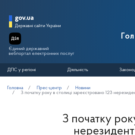
Перейти до основного вмісту
Головна сторінка Державної п
gov.ua
Державні сайти України
Го
Єдиний державний
вебпортал електронних послуг
ДПС у регіоні
Діяльність
Законо
Головна
Прес-центр
Новини
З початку року в столиці зареєстровано 123 нерезидент
З початку рок
нерезиденти