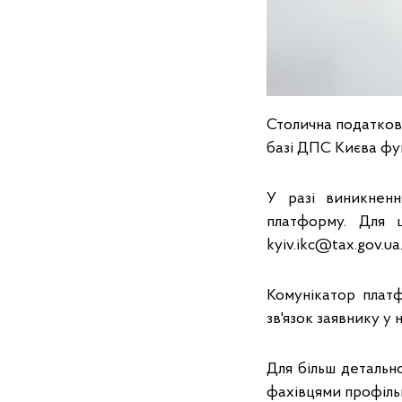
Столична податкова
базі ДПС Києва фу
У разі виникненн
платформу. Для 
kyiv.ikc@tax.gov.ua
Комунікатор платф
зв'язок заявнику у
Для більш детально
фахівцями профільн