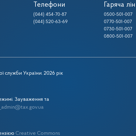
Телефони
Гаряча лін
(044) 454-70-87
0500-501-007
(044) 520-63-69
0770-501-007
0730-501-007
0800-501-007
ї служби України. 2026 рік
жимі. Зауваження та
admin@tax.gov.ua
цензією
Creative Commons