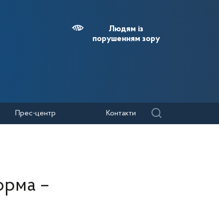
Людям із
порушенням зору
Прес-центр
Контакти
орма –