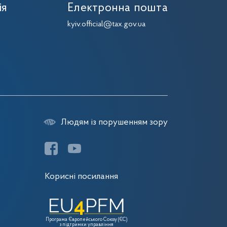
ія
Електронна пошта
kyiv.official@tax.gov.ua
Людям із порушенням зору
Корисні посилання
Програма Європейського Союзу (ЄС)
з підтримки управління