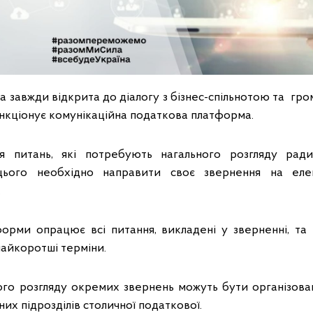
 завжди відкрита до діалогу з бізнес-спільнотою та гро
нкціонує комунікаційна податкова платформа.
я питань, які потребують нагального розгляду рад
цього необхідно направити своє звернення на елек
.
орми опрацює всі питання, викладені у зверненні, та
 найкоротші терміни.
го розгляду окремих звернень можуть бути організовані
их підрозділів столичної податкової.