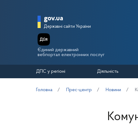
Перейти до основного вмісту
Головна сторінка Держа
gov.ua
Державні сайти України
Єдиний державний
вебпортал електронних послуг
ДПС у регіоні
Діяльність
Головна
Прес-центр
Новини
К
Комун