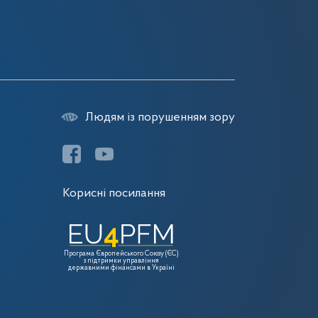
Людям із порушенням зору
Корисні посилання
Програма Європейського Союзу (ЄС)
з підтримки управління
державними фінансами в Україні