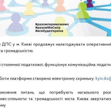
я ДПС у м. Києві продовжує налагоджувати оперативний 
та громадськістю.
зі столичної податкової, функціонує комунікаційна подат
боти платформи створено електронну скриньку:
kyiv.ikc
икнення питань, що потребують нагального розг
нес-спільноти та громадськості міста Києва звертатис
му.