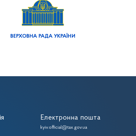
ВЕРХОВНА РАДА УКРАЇНИ
ія
Електронна пошта
kyiv.official@tax.gov.ua