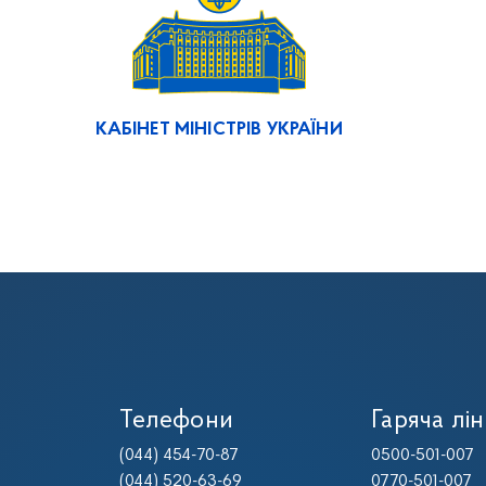
КАБІНЕТ МІНІСТРІВ УКРАЇНИ
Телефони
Гаряча лін
(044) 454-70-87
0500-501-007
(044) 520-63-69
0770-501-007