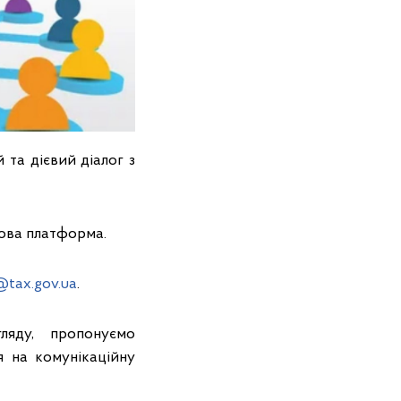
та дієвий діалог з
кова платформа.
@tax.gov.ua
.
ляду, пропонуємо
я на комунікаційну