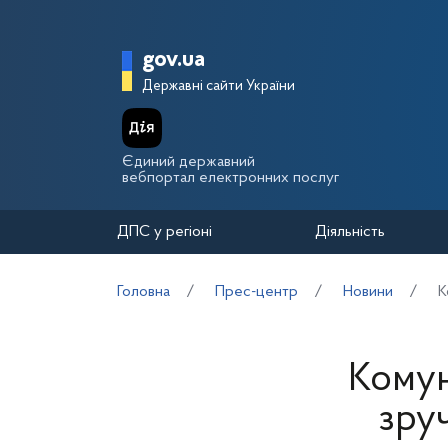
Перейти до основного вмісту
Головна сторінка Держа
gov.ua
Державні сайти України
Єдиний державний
вебпортал електронних послуг
ДПС у регіоні
Діяльність
Головна
Прес-центр
Новини
К
Комун
зруч