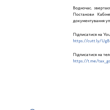
Водночас, зверта
Постанови Кабін
документування упр
Підписатися на You
https://cutt.ly/UgB
Підписатися на те
https://t.me/tax_g