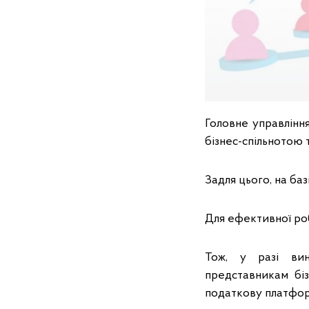
Головне управлінн
бізнес-спільнотою 
Задля цього, на ба
Для ефективної ро
Тож, у разі вин
представникам біз
податкову платфор