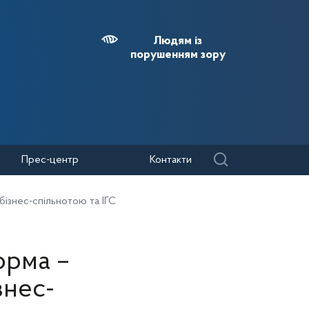
Людям із
порушенням зору
Прес-центр
Контакти
бізнес-спільнотою та ІГС
орма –
знес-