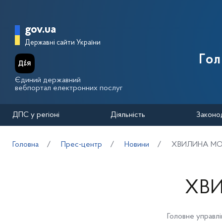
Перейти до основного вмісту
Головна сторінка Державної п
gov.ua
Державні сайти України
Го
Єдиний державний
вебпортал електронних послуг
ДПС у регіоні
Діяльність
Законо
Головна
Прес-центр
Новини
ХВИЛИНА МО
ХВ
Головне управлі