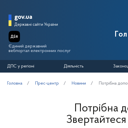
Перейти до основного вмісту
Головна сторінка Державної п
gov.ua
Державні сайти України
Го
Єдиний державний
вебпортал електронних послуг
ДПС у регіоні
Діяльність
Законо
Головна
Прес-центр
Новини
Потрібна допо
Потрібна 
Звертайтеся