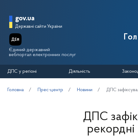
Перейти до основного вмісту
Головна сторінка Державної п
gov.ua
Державні сайти України
Го
Єдиний державний
вебпортал електронних послуг
ДПС у регіоні
Діяльність
Законо
Головна
Прес-центр
Новини
ДПС зафіксувал
ДПС зафік
рекордні в