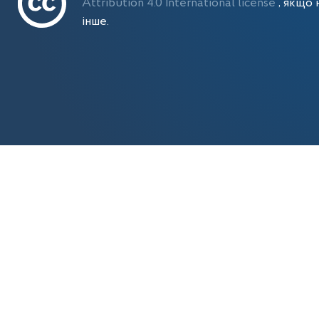
Attribution 4.0 International license
, якщо 
інше.