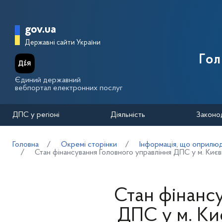
Перейти до основного вмісту
Головна сторінка Державної п
gov.ua
Державні сайти України
Го
Єдиний державний
вебпортал електронних послуг
ДПС у регіоні
Діяльність
Законо
Головна
Окремі сторінки
Інформація, що оприлю
Стан фінансування Головного управління ДПС у м. Києві
Стан фінанс
ДПС у м. Киє