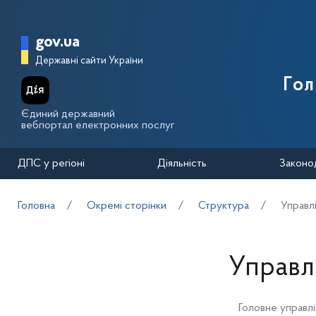
Перейти до основного вмісту
Головна сторінка Державної п
gov.ua
Державні сайти України
Го
Єдиний державний
вебпортал електронних послуг
ДПС у регіоні
Діяльність
Законо
Головна
Окремі сторінки
Структура
Управлі
Управлі
Головне управлі