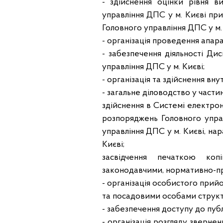
- здійснення оцінки рівня в
управління ДПС у м. Києві п
Головного управління ДПС у м. 
- організація проведення апар
- забезпечення діяльності Дис
управління ДПС у м. Києві;
- організація та здійснення вн
- загальне діловодство у частин
здійснення в Системі електрон
розпоряджень Головного упра
управління ДПС у м. Києві, на
Києві;
засвідчення печаткою коп
законодавчими, нормативно-п
- організація особистого прий
та посадовими особами структу
- забезпечення доступу до публ
- організація розгляду звернен